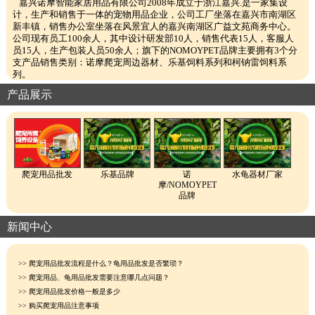
嘉兴诺摩智能家居用品有限公司2008年成立于浙江嘉兴.是一家集设
计，生产和销售于一体的宠物用品企业，公司工厂坐落在嘉兴市南湖区
新丰镇，销售办公室坐落在风景宜人的嘉兴南湖区广益文苑商务中心。
公司现有员工100余人，其中设计研发部10人，销售代表15人，客服人
员15人，生产包装人员50余人；旗下的NOMOYPET品牌主要拥有3个分
支产品销售类别：诺摩爬宠周边器材、乐基饲料系列和柯钠雷饲料系
列。
作为爬虫器材国内的批发厂家，我司的产品品种齐全、价格合理，经
产品展示
销商遍布全国，并且与他们建立了长期稳定的合作关系；另远销英国、
美国、意大利等欧美国家、日本、印度等亚洲国家。
诺摩宠物用品一直秉承以用户需求为核心,在专注爬宠市场开拓的同时,
优质的商品、用心的服务，以多品种经营特色的原则赢得了众多企业的
信赖和好评,在爬宠行业逐渐树立起公司良好品牌。诺摩邀您共创宠物新
天地！
NOMOYPET INTRODUCTI
爬宠用品批发
乐基品牌
诺
水龟器材厂家
Jiaxing NOMOYPET Products Limited Companywas established
摩/NOMOYPET
in Jiaxing, Zhejiang in 2008, which combines design, productionwith sales
品牌
of pet products. The company factory is located in Xinfeng Town,Jiaxing
and the sales office is located in the pleasant scenery in Nanhu
District,Jiaxing.The company has more than 100 employees now, including
新闻中心
design researchand development department of more than 10 people, more
than 15 salesrepresentatives and more than 10 customer
servicepersonnel.The brand NOMOYPET has two main branches of product
>> 爬宠用品批发流程是什么？龟用品批发是否繁琐？
sales category: Nomoreptile pet equipment and Leji feed.
Equipment products are the followings: new plasticproducts, high-end
>> 爬宠用品、龟用品批发需要注意哪几点问题？
terrarium, classic Chinese fir terrarium, lamps and lampholders, mat
>> 爬宠用品批发价格一般是多少
substrate, turtle food and drugs, turtle models, resin hidelandscape and resin
>> 购买爬宠用品注意事项
bowls.